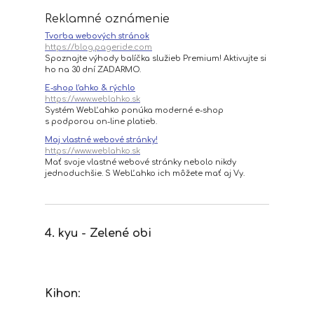
Reklamné oznámenie
Tvorba webových stránok
https://blog.pageride.com
Spoznajte výhody balíčka služieb Premium! Aktivujte si
ho na 30 dní ZADARMO.
E-shop ľahko & rýchlo
https://www.weblahko.sk
Systém WebĽahko ponúka moderné e-shop
s podporou on-line platieb.
Maj vlastné webové stránky!
https://www.weblahko.sk
Mať svoje vlastné webové stránky nebolo nikdy
jednoduchšie. S WebĽahko ich môžete mať aj Vy.
4. kyu - Zelené obi
Kihon
: