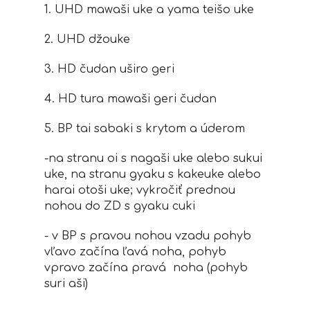
1. UHD mawaši uke a yama teišo uke
2. UHD džouke
3. HD čudan uširo geri
4. HD tura mawaši geri čudan
5. BP tai sabaki s krytom a úderom
-na stranu oi s nagaši uke alebo sukui
uke, na stranu gyaku s kakeuke alebo
harai otoši uke; vykročiť prednou
nohou do ZD s gyaku cuki
- v BP s pravou nohou vzadu pohyb
vľavo začína ľavá noha, pohyb
vpravo začína pravá noha (pohyb
suri aši)