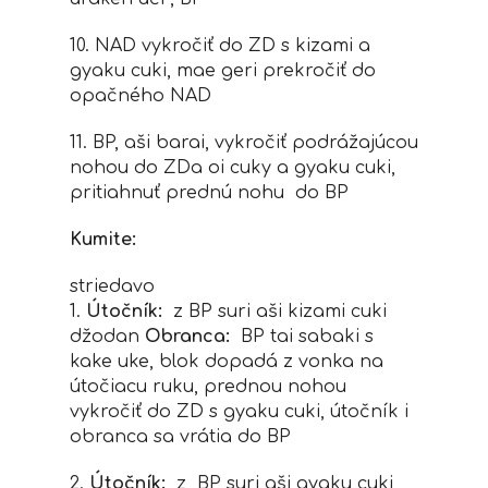
10. NAD vykročiť do ZD s kizami a
gyaku cuki, mae geri prekročiť do
opačného NAD
11. BP, aši barai, vykročiť podrážajúcou
nohou do ZDa oi cuky a gyaku cuki,
pritiahnuť prednú nohu do BP
Kumite:
striedavo
1.
Útočník:
z BP suri aši kizami cuki
džodan
Obranca:
BP tai sabaki s
kake uke, blok dopadá z vonka na
útočiacu ruku, prednou nohou
vykročiť do ZD s gyaku cuki, útočník i
obranca sa vrátia do BP
2.
Útočník:
z BP suri aši gyaku cuki