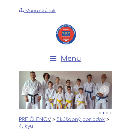
Mapa stránok
Menu
PRE ČLENOV
>
Skúšobný poriadok
>
4. kyu