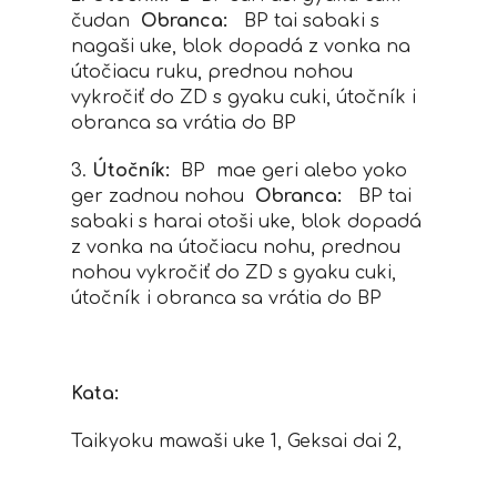
čudan
Obranca:
BP tai sabaki s
nagaši uke, blok dopadá z vonka na
útočiacu ruku, prednou nohou
vykročiť do ZD s gyaku cuki, útočník i
obranca sa vrátia do BP
3.
Útočník:
BP mae geri alebo yoko
ger zadnou nohou
Obranca:
BP tai
sabaki s harai otoši uke, blok dopadá
z vonka na útočiacu nohu, prednou
nohou vykročiť do ZD s gyaku cuki,
útočník i obranca sa vrátia do BP
Kata:
Taikyoku mawaši uke 1, Geksai dai 2,