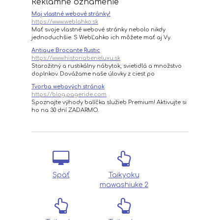
Reklamné oznámenie
Maj vlastné webové stránky!
https://www.weblahko.sk
Mať svoje vlastné webové stránky nebolo nikdy
jednoduchšie. S WebĽahko ich môžete mať aj Vy.
Antique Brocante Rustic
https://www.historiabeneluxu.sk
Starožitný a rustikálny nábytok, svietidlá a množstvo
doplnkov. Dovážame naše úlovky z ciest po
Tvorba webových stránok
https://blog.pageride.com
Spoznajte výhody balíčka služieb Premium! Aktivujte si
ho na 30 dní ZADARMO.
Späť
Taikyoku
mawashiuke 2