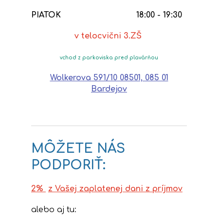
PIATOK
18:00 - 19:30
v telocvični 3.ZŠ
vchod z parkoviska pred plavárňou
Wolkerova 591/10 08501, 085 01
Bardejov
MÔŽETE NÁS
PODPORIŤ:
2%
z Vašej zaplatenej dani z príjmov
alebo aj tu: